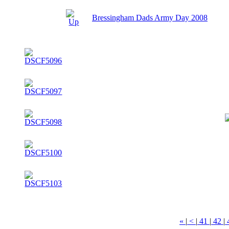
Bressingham Dads Army Day 2008
«
|
<
|
41
|
42
|